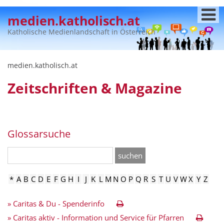
medien.katholisch.at
Katholische Medienlandschaft in Österreich
medien.katholisch.at
Zeitschriften & Magazine
Glossarsuche
suchen
*
A
B
C
D
E
F
G
H
I
J
K
L
M
N
O
P
Q
R
S
T
U
V
W
X
Y
Z
» Caritas & Du - Spenderinfo
» Caritas aktiv - Information und Service für Pfarren