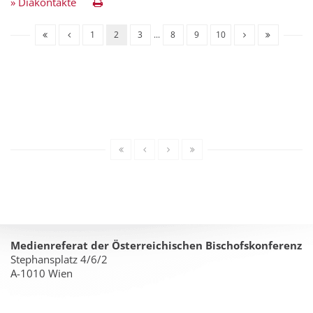
» Diakontakte
1
2
3
...
8
9
10
Medienreferat der Österreichischen Bischofskonferenz
Stephansplatz 4/6/2
A-1010 Wien