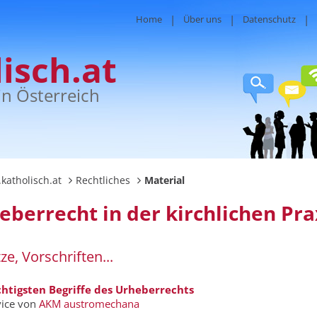
Home
Über uns
Datenschutz
isch.at
in Österreich
katholisch.at
Rechtliches
Material
eberrecht in der kirchlichen Pra
e, Vorschriften...
chtigsten Begriffe des Urheberrechts
vice von
AKM austromechana