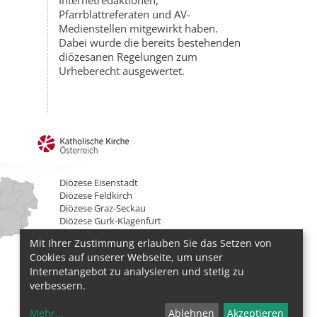
Internetredaktionen,
Pfarrblattreferaten und AV-
Medienstellen mitgewirkt haben.
Dabei wurde die bereits bestehenden
diözesanen Regelungen zum
Urheberecht ausgewertet.
Diözese Eisenstadt
Diözese Feldkirch
Diözese Graz-Seckau
Diözese Gurk-Klagenfurt
Diözese Innsbruck
Mit Ihrer Zustimmung erlauben Sie das Setzen von
Diözese Linz
Cookies auf unserer Webseite, um unser
Diözese St. Pölten
Internetangebot zu analysieren und stetig zu
Erzdiözese Salzburg
Erzdiözese Wien
verbessern.
Mehr
...
Ablehnen
Akzeptieren