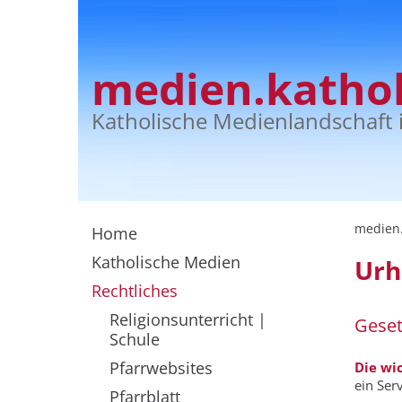
medien.kathol
Katholische Medienlandschaft 
medien.
Home
Katholische Medien
Urh
Rechtliches
Religionsunterricht |
Gesetz
Schule
Pfarrwebsites
Die wi
ein Ser
Pfarrblatt