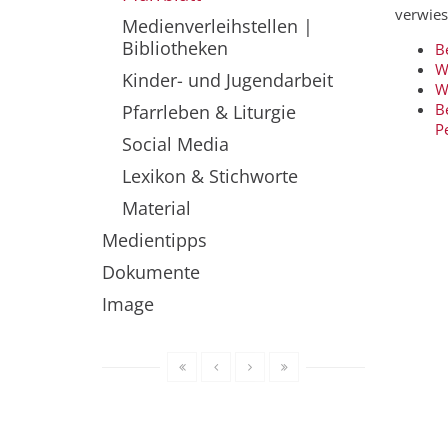
verwies
Medienverleihstellen |
Bibliotheken
Be
W
Kinder- und Jugendarbeit
W
B
Pfarrleben & Liturgie
P
Social Media
Lexikon & Stichworte
Material
Medientipps
Dokumente
Image