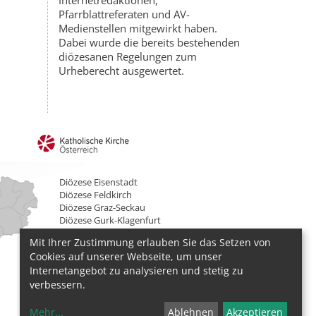
Internetredaktionen,
Pfarrblattreferaten und AV-
Medienstellen mitgewirkt haben.
Dabei wurde die bereits bestehenden
diözesanen Regelungen zum
Urheberecht ausgewertet.
Diözese Eisenstadt
Diözese Feldkirch
Diözese Graz-Seckau
Diözese Gurk-Klagenfurt
Diözese Innsbruck
Mit Ihrer Zustimmung erlauben Sie das Setzen von
Diözese Linz
Cookies auf unserer Webseite, um unser
Diözese St. Pölten
Internetangebot zu analysieren und stetig zu
Erzdiözese Salzburg
Erzdiözese Wien
verbessern.
Mehr
...
Ablehnen
Akzeptieren